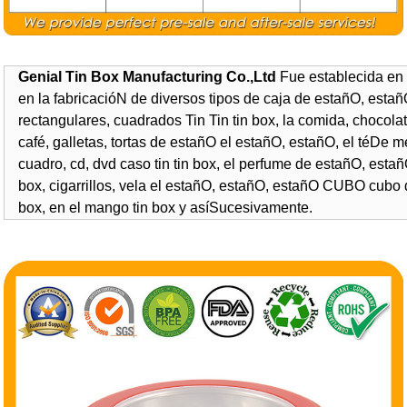
Genial Tin Box Manufacturing Co.,Ltd
Fue establecida en
en la fabricacióN de diversos tipos de caja de estañO, esta
rectangulares, cuadrados Tin Tin tin box, la comida, chocolat
café, galletas, tortas de estañO el estañO, estañO, el téDe me
cuadro, cd, dvd caso tin tin box, el perfume de estañO, estañO
box, cigarrillos, vela el estañO, estañO, estañO CUBO cubo d
box, en el mango tin box y asíSucesivamente.