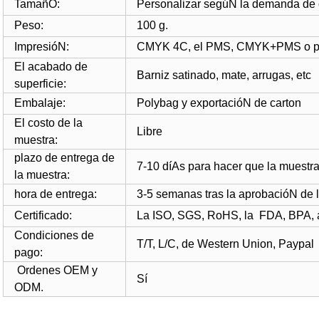
TamañO:
Personalizar segúN la demanda de c
Peso:
100 g.
ImpresióN:
CMYK 4C, el PMS, CMYK+PMS o p
El acabado de
Barniz satinado, mate, arrugas, etc
superficie:
Embalaje:
Polybag y exportacióN de carton
El costo de la
Libre
muestra:
plazo de entrega de
7-10 díAs para hacer que la muestr
la muestra:
hora de entrega:
3-5 semanas tras la aprobacióN de 
Certificado:
La ISO, SGS, RoHS, la
FDA, BPA, 
Condiciones de
T/T, L/C, de Western Union, Paypa
pago:
Ordenes OEM y
Sí
ODM.