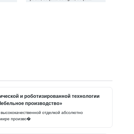
ической и роботизированной технологии
Мебельное производство»
 высококачественной отделкой абсолютно
 мире произво�