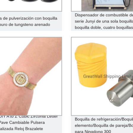
Dispensador de combustible de
a de pulverización con boquilla
serie Junyi de una sola boquill
buro de tungsteno arenado
boquilla doble, cuatro boquillas
IY A to Z Cubic Zirconia Letter
Boquilla de refrigeración/Boqui
Pave Cambiable Pulsera
elemento/Boquilla de pareja/Bo
alizada Reloj Brazalete
para Ningdong 300