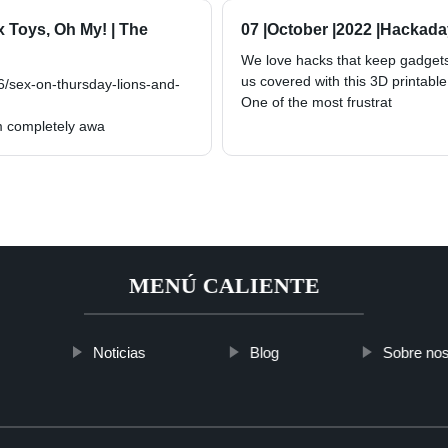
Toys, Oh My! | The
07 |October |2022 |Hackad
We love hacks that keep gadgets
us covered with this 3D printab
6/sex-on-thursday-lions-and-
One of the most frustrat
 am completely awa
MENÚ CALIENTE
Noticias
Blog
Sobre nos