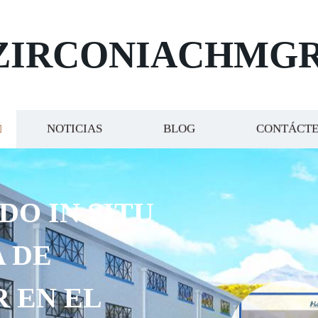
ZIRCONIACHMG
NOTICIAS
BLOG
CONTÁCT
DO IN SITU
 DE
R EN EL