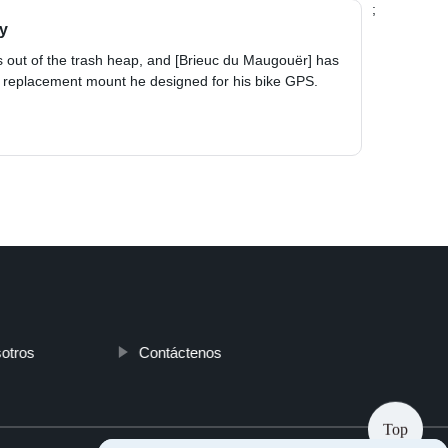
;
ay
 out of the trash heap, and [Brieuc du Maugouër] has
le replacement mount he designed for his bike GPS.
otros
Contáctenos
Top