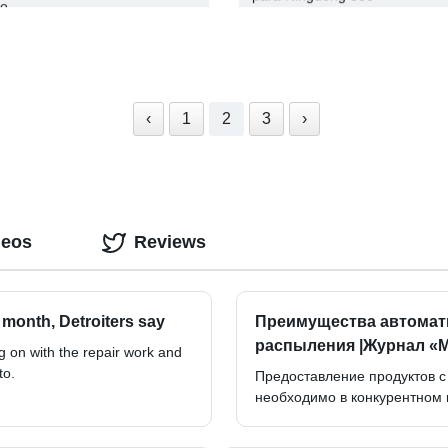
to
‹
1
2
3
›
deos
Reviews
a month, Detroiters say
Преимущества автомат
распыления |Журнал «
ng on with the repair work and
to.
Предоставление продуктов с
необходимо в конкурентном