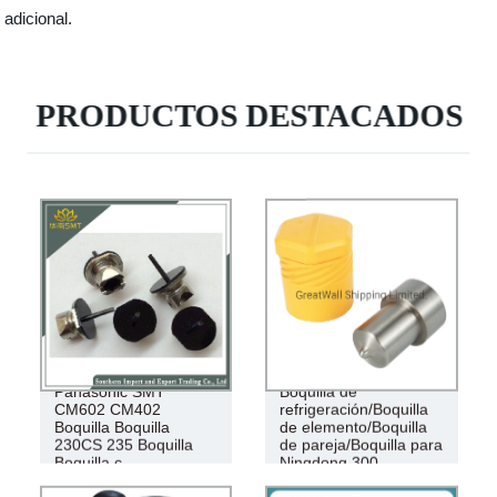
adicional.
PRODUCTOS DESTACADOS
Panasonic SMT
Boquilla de
CM602 CM402
refrigeración/Boquilla
Boquilla Boquilla
de elemento/Boquilla
230CS 235 Boquilla
de pareja/Boquilla para
Boquilla c
Ningdong 300