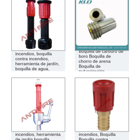
boquilla contra
Boquilla de carburo de
incendios, boquilla
boro Boquilla de
contra incendios,
chorro de arena
herramienta de jardín,
Boquilla de
boquilla de agua,
pulverización
boquilla
boquilla contra
Boquilla contra
incendios, herramienta
incendios, Boquilla
de jardín boquilla
Boquilla contra