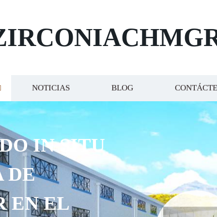
ZIRCONIACHMG
NOTICIAS
BLOG
CONTÁCT
DO IN SITU
 DE
 EN EL