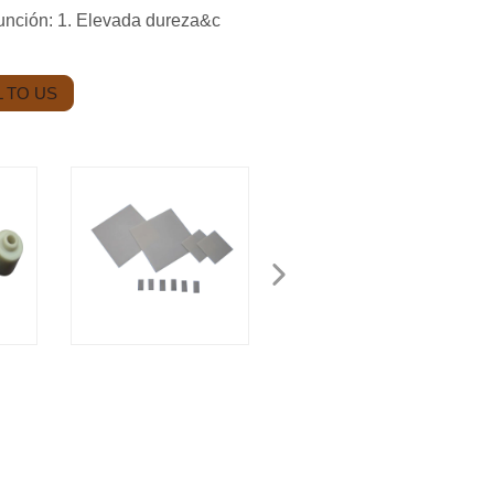
 Función: 1. Elevada dureza&c
 TO US