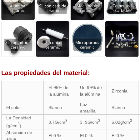
Las propiedades del material:
El 95% de
Un 99% de
Zirconia
la alúmina
la alúmina
Luz
El color
Blanco
Blanco
amarilla
La Densidad
3
3
3
3.7G/cm
3, 9G/cm
6.02g/cm
3
(g/cm
).
Absorción de
El 0 %
El 0 %
El 0 %
agua