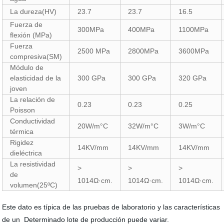
La dureza(HV)
23.7
23.7
16.5
Fuerza de
300MPa
400MPa
1100MPa
flexión (MPa)
Fuerza
2500 MPa
2800MPa
3600MPa
compresiva(SM)
Módulo de
elasticidad de la
300 GPa
300 GPa
320 GPa
joven
La relación de
0.23
0.23
0.25
Poisson
Conductividad
20W/m°C
32W/m°C
3W/m°C
térmica
Rigidez
14KV/mm
14KV/mm
14KV/mm
dieléctrica
La resistividad
>
>
>
de
1014
Ω·cm.
1014
Ω·cm.
1014
Ω·cm.
volumen(25ºC)
Este dato es típica de las pruebas de laboratorio y las características
de un Determinado lote de producción puede variar.