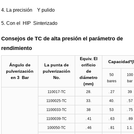
4. La precisión Y pulido
5. Con el HIP Sinterizado
Consejos de TC de alta presión el parámetro de
rendimiento
Equiv. El
Capacidad*(l
Ángulo de
La punta de
orificio
pulverización
pulverización
de
50
100
en 3 Bar
No.
diámetro
bares
bar
(mm)
110017-TC
28.
. 27
39
1100025-TC
33.
40.
. 57
1100033-TC
38
53
. 75
1100039-TC
. 41
. 63
. 89
100050-TC
. 46
. 81
1.1.