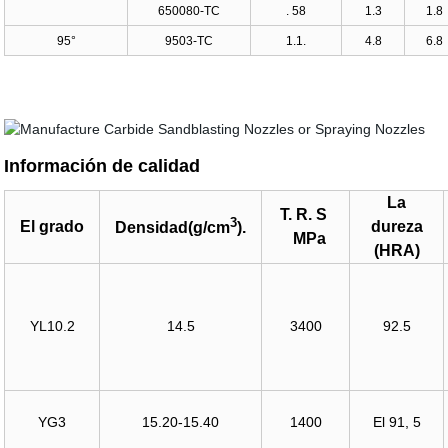
650080-TC
. 58
1.3
1.8
95°
9503-TC
1.1.
4.8
6.8
Información de calidad
La
T. R. S
3
El grado
dureza
Densidad(g/cm
).
MPa
(HRA)
YL10.2
14.5
3400
92.5
YG3
15.20-15.40
1400
El 91, 5