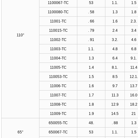
1100067-TC
53
1.1.
1.5
1100080-TC
. 58
1.3
1.8
11001-TC
. 66
1.6
2.3.
110015-TC
. 79
2.4
3.4
110°
11002-TC
. 91
3.2.
4.6
11003-TC
1.1.
4.8
6.8
11004-TC
1.3
6.4
9.1.
11005-TC
1.4
8.1.
11.4
110053-TC
1.5
8.5
12.1.
11006-TC
1.6
9.7
13.7
11007-TC
1.7
11.3
16.0
11008-TC
1.8
12.9
18.2
11009-TC
1.9
14.5
21
650055-TC
48.
. 88
1.3
65°
650067-TC
53
1.1.
1.5