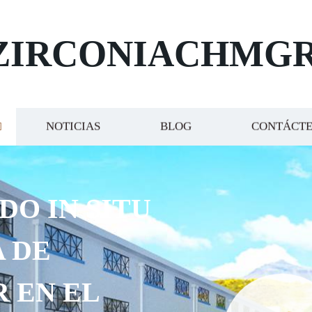
ZIRCONIACHMG
NOTICIAS
BLOG
CONTÁCT
DO IN SITU
 DE
R EN EL