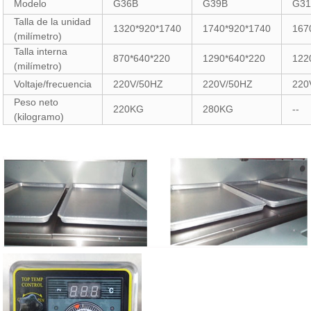
Modelo
G36B
G39B
G31
Talla de la unidad
1320*920*1740
1740*920*1740
167
(milímetro)
Talla interna
870*640*220
1290*640*220
122
(milímetro)
Voltaje/frecuencia
220V/50HZ
220V/50HZ
220
Peso neto
220KG
280KG
--
(kilogramo)