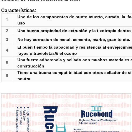
Características:
Uno de los componentes de punto muerto,
curado, la
fa
1
uso
2
Una buena propiedad de extrusión y la tixotropía dentro
3
No hay corrosión de metal, cemento, marbe, granito etc.
El buen tiempo la capacidad y resistencia al envejecimie
4
rayos ultravioletas/// el ozono
Una fuerte adherencia y sellado con muchos materiales 
5
construcción
Tiene una buena compatibilidad con otros sellador de si
6
neutra