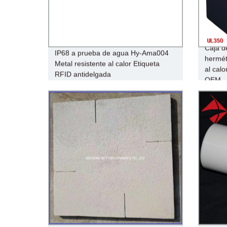
Caja d
IP68 a prueba de agua Hy-Ama004
hermét
Metal resistente al calor Etiqueta
al calo
RFID antidelgada
OEM