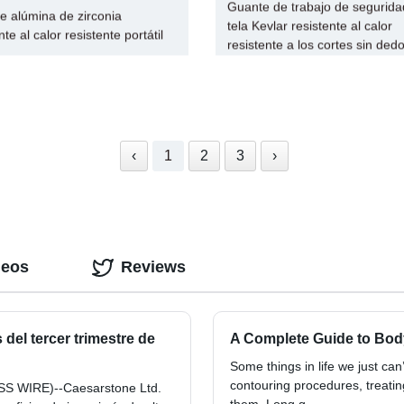
Guante de trabajo de segurida
e alúmina de zirconia
tela Kevlar resistente al calor
nte al calor resistente portátil
resistente a los cortes sin ded
‹
1
2
3
›
deos
Reviews
del tercer trimestre de
A Complete Guide to Bod
Some things in life we just ca
contouring procedures, treating
SS WIRE)--Caesarstone Ltd.