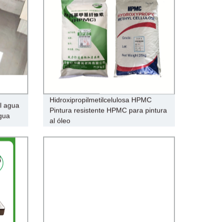
Hidroxipropilmetilcelulosa HPMC
al agua
Pintura resistente HPMC para pintura
agua
al óleo