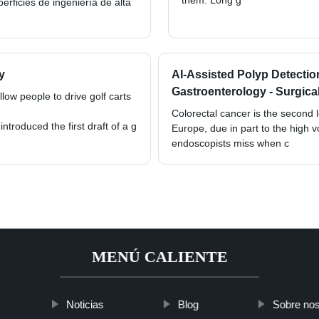
them. Long g
rficies de ingeniería de alta
y
AI-Assisted Polyp Detecti
Gastroenterology - Surgic
w people to drive golf carts
Colorectal cancer is the second 
troduced the first draft of a g
Europe, due in part to the high
endoscopists miss when c
MENÚ CALIENTE
Noticias
Blog
Sobre nos