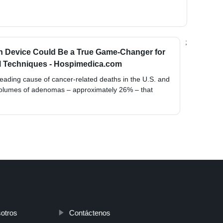
;
on Device Could Be a True Game-Changer for
al Techniques - Hospimedica.com
leading cause of cancer-related deaths in the U.S. and
 volumes of adenomas – approximately 26% – that
otros
Contáctenos