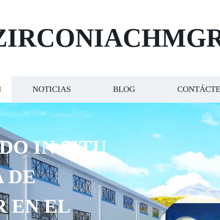
ZIRCONIACHMG
NOTICIAS
BLOG
CONTÁCT
DO IN SITU
 DE
R EN EL