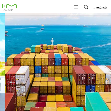
Language
TECNOLOGÍA ÚNICA,
EXCELENTE CALIDAD,
SERVICIO RÁPIDO
Ver todos los productos