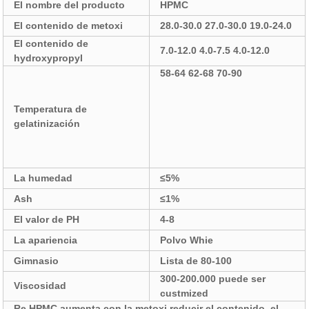
El nombre del producto
HPMC
El contenido de metoxi
28.0-30.0 27.0-30.0 19.0-24.0
El contenido de
7.0-12.0 4.0-7.5 4.0-12.0
hydroxypropyl
58-64 62-68 70-90
Temperatura de
gelatinización
La humedad
≤5%
Ash
≤1%
El valor de PH
4-8
La apariencia
Polvo Whie
Gimnasio
Lista de 80-100
300-200.000 puede ser
Viscosidad
custmized
Re HPMC aumenta con la metoxi reducir el contenido, el