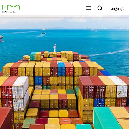
Language
TECNOLOGÍA ÚNICA,
EXCELENTE CALIDAD,
SERVICIO RÁPIDO
Ver todos los productos