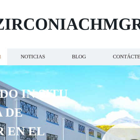
ZIRCONIACHMG
NOTICIAS
BLOG
CONTÁCT
O IN SITU
DE
EN EL