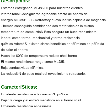
DescripcióN:
Estamos entregando MLJ85FH para nuestros clientes
internaitonal.Consiguieron agradable efecto de ahorro de
energíA.MLJ85HF- LZRefractory nuevo ladrillo espinela de magnesia
- hemos conseguido combinando dos materiales en la misma
temperatura de combustióN.Esto asegura un buen rendimiento
laboral como termo--mechanical y termo-resistencia
quíMica.AdemáS, existen claros beneficios en téRminos de péRdida
de calor el ahorro.
Hasta los 60ºC de temperatura reduce shell horno
El mismo rendimiento rango como MLJ85.
Baja conductividad téRmica.
La reduccióN de peso total del revestimiento refractario.
CaracteríSticas:
Excelente resistencia a la corrosióN quíMica
Bajar la carga y el estréS mecáNico en el horno shell
Excelente resistencia al desgaste