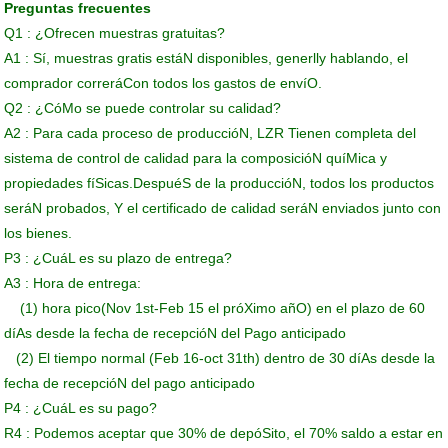
Preguntas frecuentes
Q1 : ¿Ofrecen muestras gratuitas?
A1 : Sí, muestras gratis estáN disponibles, generlly hablando, el
comprador correráCon todos los gastos de envíO.
Q2 : ¿CóMo se puede controlar su calidad?
A2 : Para cada proceso de produccióN, LZR Tienen completa del
sistema de control de calidad para la composicióN quíMica y
propiedades fíSicas.DespuéS de la produccióN, todos los productos
seráN probados, Y el certificado de calidad seráN enviados junto con
los bienes.
P3 : ¿CuáL es su plazo de entrega?
A3 : Hora de entrega:
(1) hora pico(Nov 1st-Feb 15 el próXimo añO) en el plazo de 60
díAs desde la fecha de recepcióN del Pago anticipado
(2) El tiempo normal (Feb 16-oct 31th) dentro de 30 díAs desde la
fecha de recepcióN del pago anticipado
P4 : ¿CuáL es su pago?
R4 : Podemos aceptar que 30% de depóSito, el 70% saldo a estar en