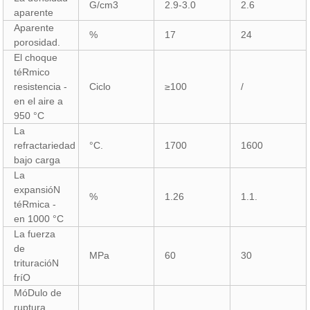
G/cm3
2.9-3.0
2.6
aparente
Aparente
%
17
24
porosidad.
El choque
téRmico
resistencia -
Ciclo
≥100
/
en el aire a
950 °C
La
refractariedad
°C.
1700
1600
bajo carga
La
expansióN
%
1.26
1.1.
téRmica -
en 1000 °C
La fuerza
de
MPa
60
30
trituracióN
fríO
MóDulo de
ruptura