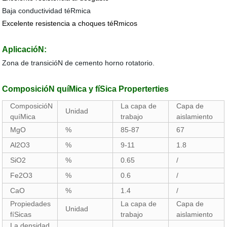
Baja conductividad téRmica
Excelente resistencia a choques téRmicos
AplicacióN:
Zona de transicióN de cemento horno rotatorio.
ComposicióN quíMica y fíSica Properterties
ComposicióN
La capa de
Capa de
Unidad
quíMica
trabajo
aislamiento
MgO
%
85-87
67
Al2O3
%
9-11
1.8
SiO2
%
0.65
/
Fe2O3
%
0.6
/
CaO
%
1.4
/
Propiedades
La capa de
Capa de
Unidad
fíSicas
trabajo
aislamiento
La densidad