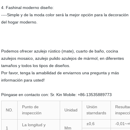
4. Fashinal moderno diseño:
----Simple y de la moda color será la mejor opción para la decoración
del hogar moderno.
Podemos ofrecer azulejo rústico (mate), cuarto de baño, cocina
azulejos mosaico, azulejo pulido azulejos de mármol, en diferentes
tamaños y todos los tipos de diseños.
Por favor, tenga la amabilidad de enviarnos una pregunta y más
información para usted!
Póngase en contacto con: Sr. Kin Mobile: +86-13535889773
Punto de
Unión
Resulta
NO.
Unidad
inspección
starndards
inspecc
±0,6
-0,01~+
La longitud y
1
Mm