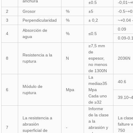
anchura
±0.5
-0,01~+
2
Grosor
%
±5
-0.5~+0
3
Perpendicularidad
%
± 0,2
~+0.04 
0.09
Absorción de
4
%
≤0.5
agua
0.09-0.
≥7,5 mm
de
Resistencia a la
8
N
espesor,
2036N
ruptura
no menos
de 1300N
La
40.6
media≥35
Módulo de
6
Mpa
Mpa
ruptura
Cada uno
39.10~
de ≥32
Informe
de la clase
La resistencia a
La clas
a la
abrasión
falture v
7
-
abrasión y
superficial de
750