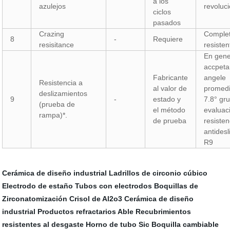
a los
azulejos
revoluc
ciclos
pasados
Crazing
Comple
8
-
Requiere
resisitance
resisten
En gene
accpet
Fabricante
angele
Resistencia a
al valor de
promed
deslizamientos
9
-
estado y
7.8° gr
(prueba de
el método
evaluac
rampa)*.
de prueba
resisten
antidesl
R9
Cerámica de diseño industrial
Ladrillos de circonio cúbico
Electrodo de estaño
Tubos con electrodos
Boquillas de
Zirconatomización
Crisol de Al2o3
Cerámica de diseño
industrial
Productos refractarios Able
Recubrimientos
resistentes al desgaste
Horno de tubo Sic
Boquilla cambiable