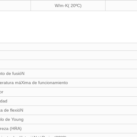
W/m·K( 20ºC)
nto de fusióN
ratura máXima de funcionamiento
or
idad
a de flexióN
lo de Young
reza (HRA)