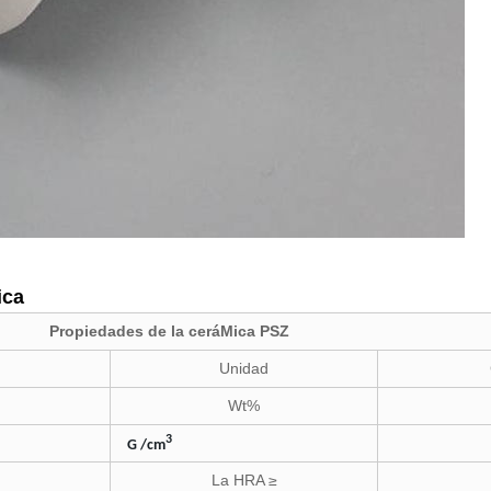
ica
Propiedades de la ceráMica PSZ
Unidad
Wt%
3
G /cm
La HRA ≥