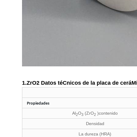
1.ZrO2 Datos téCnicos de la placa de ceráM
Propiedades
Al
O
(ZrO
)contenido
2
3
2
Densidad
La dureza (HRA)