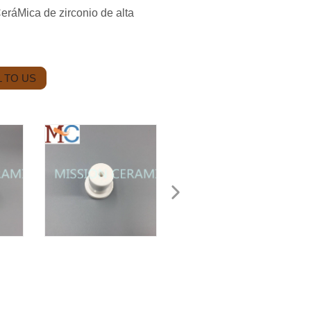
eráMica de zirconio de alta
 TO US