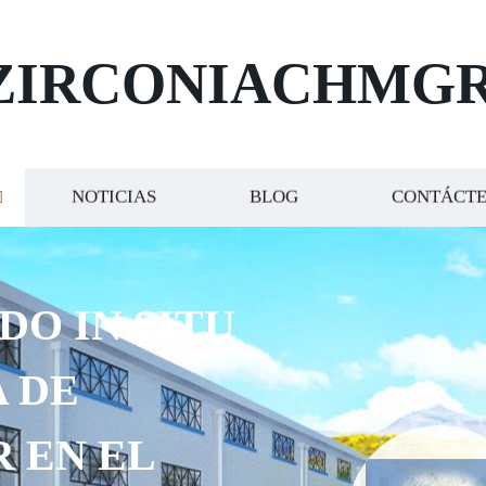
ZIRCONIACHMG
NOTICIAS
BLOG
CONTÁCT
DO IN SITU
 DE
R EN EL