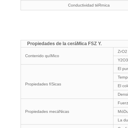
Conductividad téRmica
Propiedades de la ceráMica FSZ Y.
ZrO2
Contenido quíMico
Y2O3
El pu
Tempe
Propiedades fíSicas
El col
Dens
Fuerz
Propiedades mecáNicas
MóDu
La du