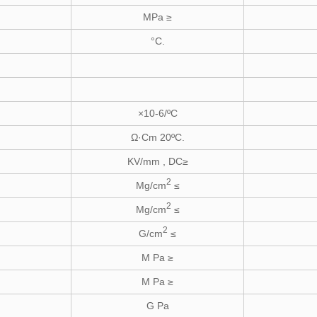
MPa ≥
°C.
×10-6
/ºC
Ω·Cm 20ºC.
KV/mm , DC≥
2
Mg/cm
≤
2
Mg/cm
≤
2
G/cm
≤
M Pa ≥
M Pa ≥
G Pa