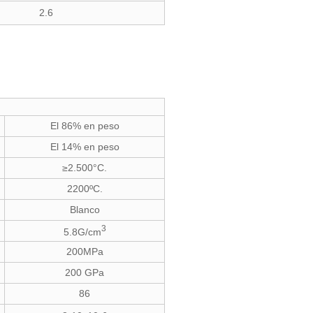
2.6
El 86% en peso
El 14% en peso
≥2.500°C.
2200ºC.
Blanco
3
5.8G/cm
200MPa
200 GPa
86