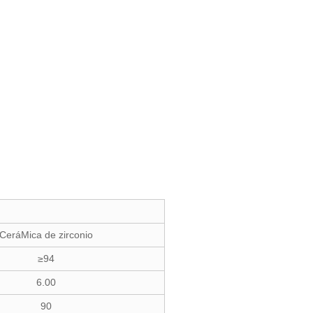
CeráMica de zirconio
≥94
6.00
90