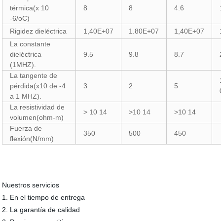
térmica(x 10
8
8
4.6
-6/oC)
Rigidez dieléctrica
1,40E+07
1.80E+07
1,40E+07
La constante
dieléctrica
9.5
9.8
8.7
(1MHZ).
La tangente de
pérdida(x10 de -4
3
2
5
a 1 MHZ).
La resistividad de
> 10 14
>10 14
>10 14
volumen(ohm-m)
Fuerza de
350
500
450
flexión(N/mm)
Nuestros servicios
1. En el tiempo de entrega
2. La garantía de calidad