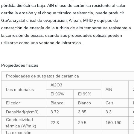
pérdida dieléctrica baja. AlN el uso de cerámica resistente al calor
derrite la erosión y el choque térmico resistencia, puede producir
GaAs crystal crisol de evaporación, Al pan, MHD y equipos de
generación de energía de la turbina de alta temperatura resistente a
la corrosión de piezas, usando sus propiedades ópticas pueden
utilizarse como una ventana de infrarrojos.
Propiedades físicas
Propiedades de sustratos de cerámica
Al2O3
Los materiales
AlN
El 96%
El 99%
El color
Blanco
Blanco
Gris
Densidad(g/cm3).
3.72
3.85
3.3
Conductividad
22.3
29.5
160-190
térmica (W/m.k)
La expansión