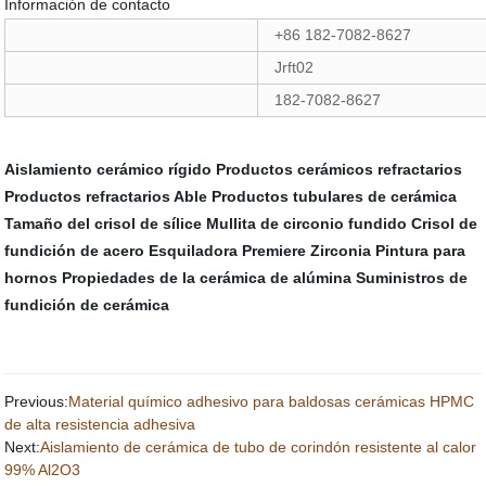
Información de contacto
+86 182-7082-8627
Jrft02
182-7082-8627
Aislamiento cerámico rígido
Productos cerámicos refractarios
Productos refractarios Able
Productos tubulares de cerámica
Tamaño del crisol de sílice
Mullita de circonio fundido
Crisol de
fundición de acero
Esquiladora Premiere Zirconia
Pintura para
hornos
Propiedades de la cerámica de alúmina
Suministros de
fundición de cerámica
Previous:
Material químico adhesivo para baldosas cerámicas HPMC
de alta resistencia adhesiva
Next:
Aislamiento de cerámica de tubo de corindón resistente al calor
99% Al2O3