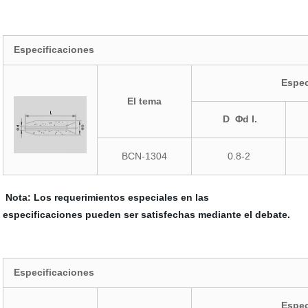
Especificaciones
Espec
El tema
D Φd I.
BCN-1304
0.8-2
Nota: Los requerimientos especiales en las
especificaciones pueden ser satisfechas mediante el debate.
Especificaciones
Espec