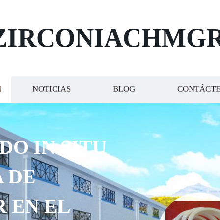
ZIRCONIACHMG
NOTICIAS
BLOG
CONTÁCT
DO IN SITU
 DE
R EN EL