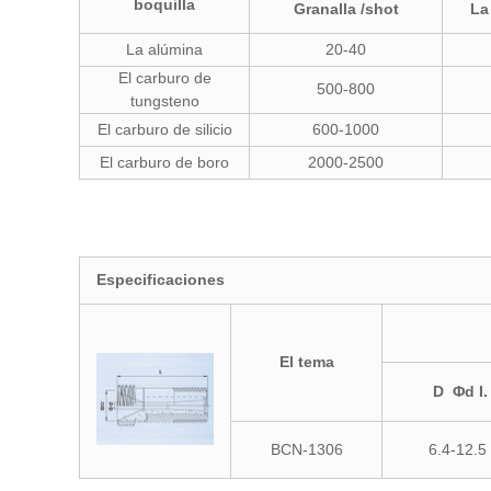
boquilla
Granalla /shot
La 
La alúmina
20-40
El carburo de
500-800
tungsteno
El carburo de silicio
600-1000
El carburo de boro
2000-2500
Especificaciones
El tema
D Φd I.
BCN-1306
6.4-12.5