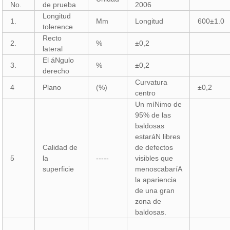
No.
de prueba
2006
Longitud
1.
Mm
Longitud
600±1.0
tolerence
Recto
2.
%
±0,2
lateral
El áNgulo
3.
%
±0,2
derecho
Curvatura
4
Plano
(%)
±0,2
centro
Un míNimo de
95% de las
baldosas
estaráN libres
Calidad de
de defectos
5
la
-----
visibles que
superficie
menoscabaríA
la apariencia
de una gran
zona de
baldosas.