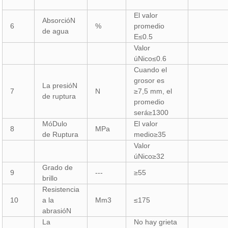
El valor
AbsorcióN
6
%
promedio
de agua
E≤0.5
Valor
úNico≤0.6
Cuando el
grosor es
La presióN
7
N
≥7,5 mm, el
de ruptura
promedio
será≥1300
MóDulo
El valor
8
MPa
de Ruptura
medio≥35
Valor
úNico≥32
Grado de
9
---
≥55
brillo
Resistencia
10
a la
Mm3
≤175
abrasióN
La
No hay grieta