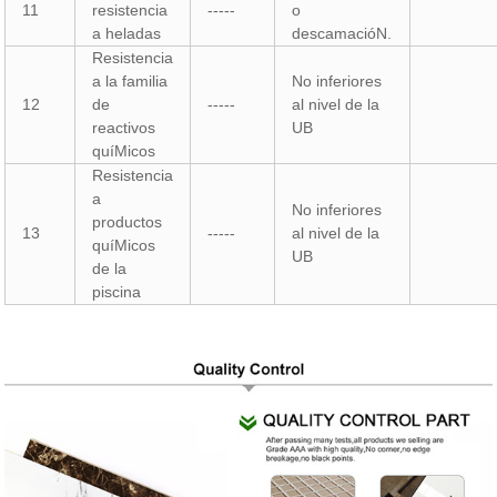
11
resistencia
-----
o
a heladas
descamacióN.
Resistencia
a la familia
No inferiores
12
de
-----
al nivel de la
reactivos
UB
quíMicos
Resistencia
a
No inferiores
productos
13
-----
al nivel de la
quíMicos
UB
de la
piscina