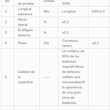
No.
Unidad
de prueba
2006
Longitud
1.
Mm
Longitud
600±1.0
tolerence
Recto
2.
%
±0,2
lateral
El áNgulo
3.
%
±0,2
derecho
Curvatura
4
Plano
(%)
±0,2
centro
Un míNimo de
95% de las
baldosas
estaráN libres
Calidad de
de defectos
5
la
-----
visibles que
superficie
menoscabaríA
la apariencia
de una gran
zona de
baldosas.