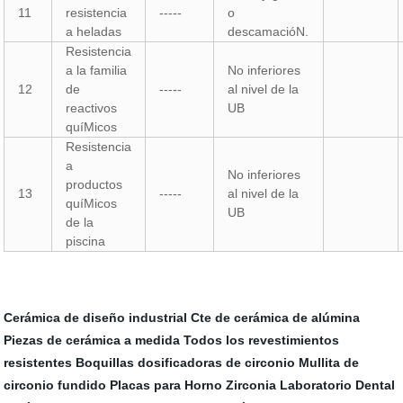
11
resistencia
-----
o
a heladas
descamacióN.
Resistencia
a la familia
No inferiores
12
de
-----
al nivel de la
reactivos
UB
quíMicos
Resistencia
a
No inferiores
productos
13
-----
al nivel de la
quíMicos
UB
de la
piscina
Cerámica de diseño industrial
Cte de cerámica de alúmina
Piezas de cerámica a medida
Todos los revestimientos
resistentes
Boquillas dosificadoras de circonio
Mullita de
circonio fundido
Placas para Horno
Zirconia Laboratorio Dental