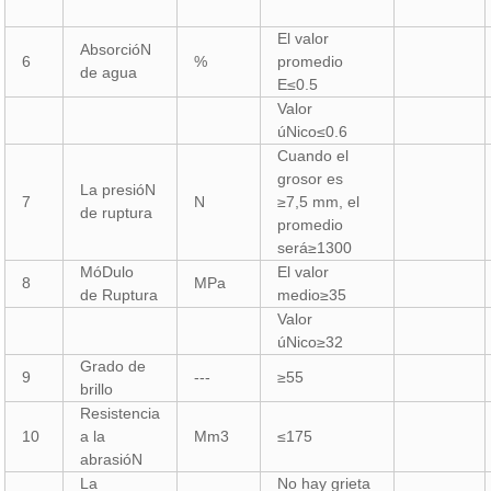
El valor
AbsorcióN
6
%
promedio
de agua
E≤0.5
Valor
úNico≤0.6
Cuando el
grosor es
La presióN
7
N
≥7,5 mm, el
de ruptura
promedio
será≥1300
MóDulo
El valor
8
MPa
de Ruptura
medio≥35
Valor
úNico≥32
Grado de
9
---
≥55
brillo
Resistencia
10
a la
Mm3
≤175
abrasióN
La
No hay grieta