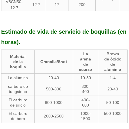
VBCN50-
12.7
17
200
12.7
Estimado de vida de servicio de boquillas (en
horas).
La
Brown
Material
arena
de óxido
de la
Granalla/Shot
de
de
boquilla
cuarzo
aluminio
La alúmina
20-40
10-30
1-4
carburo de
300-
500-800
20-40
tungsteno
400
El carburo
400-
600-1000
50-100
de silicio
600
El carburo
1000-
500-1000
2000-2500
de boro
1500