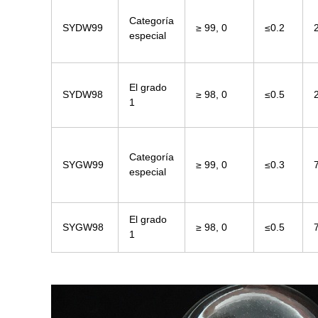
Categoría
SYDW99
≥ 99, 0
≤0.2
especial
El grado
SYDW98
≥ 98, 0
≤0.5
1
Categoría
SYGW99
≥ 99, 0
≤0.3
especial
El grado
SYGW98
≥ 98, 0
≤0.5
1