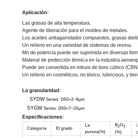
Aplicación:
Las grasas de alta temperatura
.
Agente de liberación para el moldeo de metales
.
Los aceites antiagarrotador compuestos, grasas dielé
Un relleno en una variedad de sistemas de resina
.
Mn de potencia puede ser suprimida en diversas forma
Material de protección térmica en la industria aeroes
Puede ser convertida en nitruro de boro cúbico (CBN)
Un relleno en cosméticos, no tóxico, lubricious, y tien
La granularidad:
SYDW
Series
: D50=2~8µm
SYGW
Series
: D50=7~20µm
Especificaciones:
B
O
La
2
3
Categoría
El grado
pureza
(%)
(%)