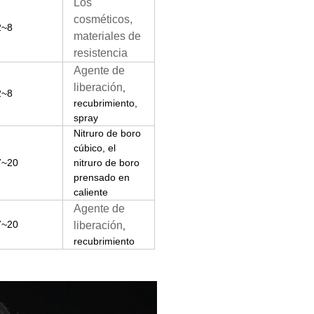
Los
cosméticos,
2~8
materiales de
resistencia
Agente de
liberación
,
2~8
recubrimiento,
spray
Nitruro de boro
cúbico, el
7~20
nitruro de boro
prensado en
caliente
Agente de
7~20
liberación
,
recubrimiento