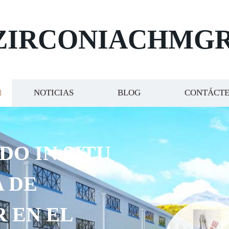
ZIRCONIACHMG
NOTICIAS
BLOG
CONTÁCT
DO IN SITU
 DE
R EN EL