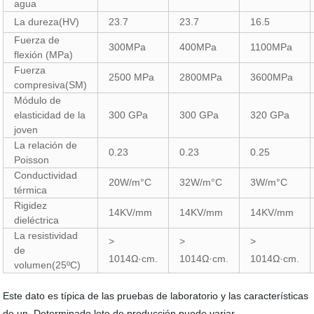
agua
La dureza(HV)
23.7
23.7
16.5
Fuerza de
300MPa
400MPa
1100MPa
flexión (MPa)
Fuerza
2500 MPa
2800MPa
3600MPa
compresiva(SM)
Módulo de
elasticidad de la
300 GPa
300 GPa
320 GPa
joven
La relación de
0.23
0.23
0.25
Poisson
Conductividad
20W/m°C
32W/m°C
3W/m°C
térmica
Rigidez
14KV/mm
14KV/mm
14KV/mm
dieléctrica
La resistividad
>
>
>
de
1014
Ω·cm.
1014
Ω·cm.
1014
Ω·cm.
volumen(25ºC)
Este dato es típica de las pruebas de laboratorio y las características
de un Determinado lote de producción puede variar.