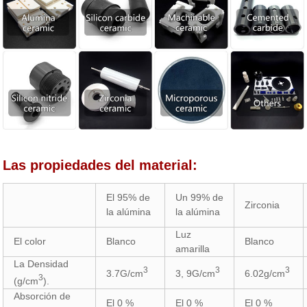
Las propiedades del material:
El 95% de
Un 99% de
Zirconia
la alúmina
la alúmina
Luz
El color
Blanco
Blanco
amarilla
La Densidad
3
3
3
3.7G/cm
3, 9G/cm
6.02g/cm
3
(g/cm
).
Absorción de
El 0 %
El 0 %
El 0 %