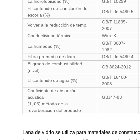
La hidrofobicidad (%)
GB/T 10299
El contenido de la inclusión de
GB/T de 5480.5
escoria (%)
GB/T 11835-
Volver a la reducción de temp.
2007
Conductividad térmica
W/m. K
GB/T 3007-
La humedad (%)
1982
Fibra promedio de diám.
GB/T de 5480.4
El grado de combustibilidad
GB 8624-2012
(nivel)
GB/T 16400-
El contenido de agua (%)
2003
Coeficiente de absorción
acústica
GBJ47-83
(1, 03) método de la
reverberación del producto
Lana de vidrio se utiliza para materiales de construcc