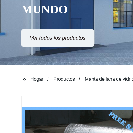
MUNDO
Ver todos los productos
Hogar
Productos
Manta de lana de vidrio