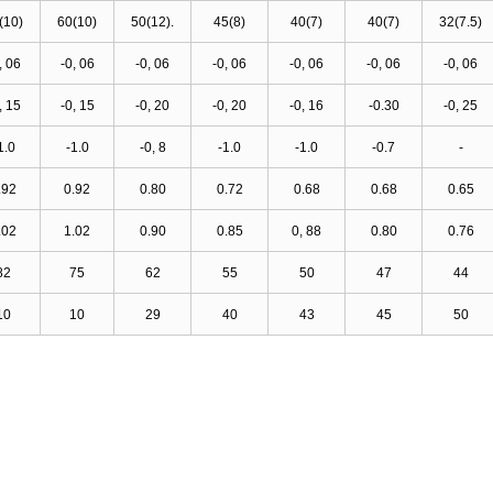
(10)
60(10)
50(12).
45(8)
40(7)
40(7)
32(7.5
)
, 06
-0, 06
-0, 06
-0, 06
-0, 06
-0, 06
-0, 06
, 15
-0, 15
-0, 20
-0, 20
-0, 16
-0.30
-0, 25
1.0
-1.0
-0, 8
-1.0
-1.0
-0.7
-
.92
0.92
0.80
0.72
0.68
0.68
0.65
.02
1.02
0.90
0.85
0, 88
0.80
0.76
82
75
62
55
50
47
44
10
10
29
40
43
45
50