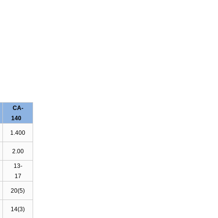
CA-
140
1.400
2.00
13-
17
20(5)
14(3)