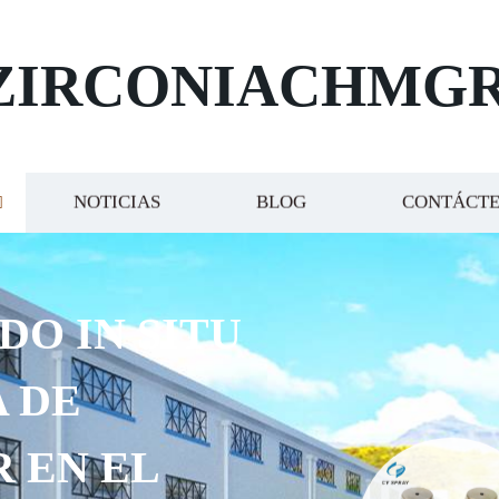
ZIRCONIACHMG
NOTICIAS
BLOG
CONTÁCT
DO IN SITU
 DE
R EN EL