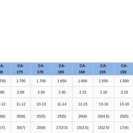
A-
CA-
CA-
CA-
CA-
CA-
CA-
80
175
170
165
160
155
150
750
1.700
1.700
1.650
1.600
1.550
1.500
.80
2.60
2.50
2.30
2.15
2.10
2.10
-12
11-12
10-13
11-14
12-15
13-16
13-16
0(6)
30(6)
25(5)
25(5)
20(4)
20(4.5
)
25(5)
(
7
).
30
(7)
20(4)
17(3.5
)
15(3.5
)
15(2.5
)
17(4)