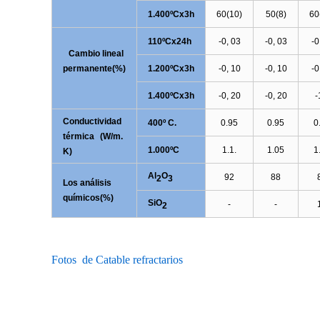
1.400
ºCx
3h
60(10)
50(8)
60
110
ºCx
24h
-0, 03
-0, 03
-0
Cambio lineal
permanente(%)
1.200
ºCx
3h
-0, 10
-0, 10
-0
1.400
ºCx
3h
-0, 20
-0, 20
-
Conductividad
400
º C.
0.95
0.95
0
térmica
(W/m.
1.000
ºC
1.1.
1.05
1
K)
Al
O
92
88
2
3
Los análisis
químicos(%)
SiO
-
-
2
Fotos
de Catable refractarios