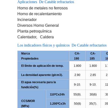
Aplicaciones De Catable refractarios
Horno de metales no ferrosos
Horno de recalentamiento
Incinerador
Diversos Horno General
Planta petroquímica
Calentador, Caldera
Los indicadores físicos y químicos De Catable refractarios
Marca
CA-
CA-
C
Propiedades
190
185
1
El límite de aplicación de temp.
1.800
1.800
1.
La densidad aparente (g/cm3).
2.90
2.85
2
El agua necesaria para la
9-10.
9-10.
11
fundición(%)
110
ºCx
24h
55(9).
30(6)
3
CCS
/MOR
1.200
ºCx
3h
50(8)
35(7).
35
(
MPa
)