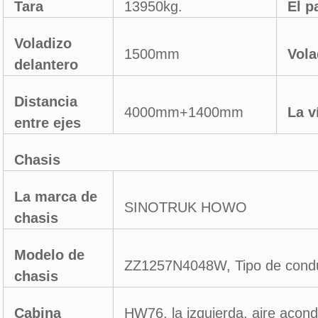
Tara
13950kg.
El p
Voladizo
1500mm
Vola
delantero
Distancia
4000mm+1400mm
La v
entre ejes
Chasis
La marca de
SINOTRUK HOWO
chasis
Modelo de
ZZ1257N4048W, Tipo de cond
chasis
Cabina
HW76, la izquierda, aire acon