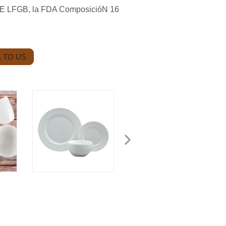
/ UE LFGB, la FDA ComposicióN 16
 TO US