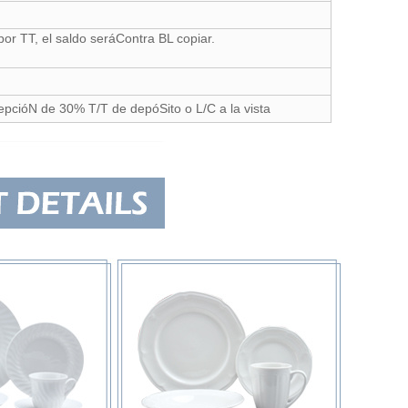
por TT, el saldo seráContra BL copiar.
epcióN de 30% T/T de depóSito o L/C a la vista