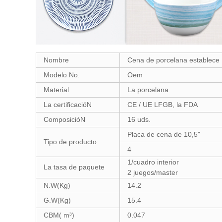
Nombre
Cena de porcelana establec
Modelo No.
Oem
Material
La porcelana
La certificacióN
CE / UE LFGB, la FDA
ComposicióN
16 uds.
Placa de cena de 10,5"
Tipo de producto
4
1/cuadro interior
La tasa de paquete
2 juegos/master
N.W(Kg)
14.2
G.W(Kg)
15.4
CBM( m³)
0.047